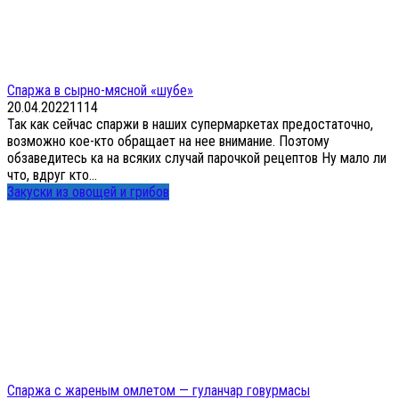
Спаржа в сырно-мясной «шубе»
20.04.2022
1
114
Так как сейчас спаржи в наших супермаркетах предостаточно,
возможно кое-кто обращает на нее внимание. Поэтому
обзаведитесь ка на всяких случай парочкой рецептов Ну мало ли
что, вдруг кто...
Закуски из овощей и грибов
Спаржа с жареным омлетом — гуланчар говурмасы