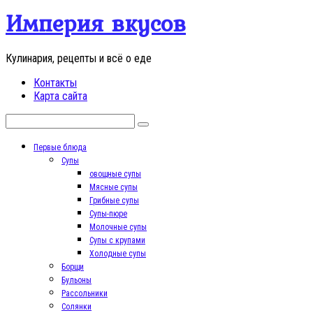
Перейти
Империя вкусов
к
контенту
Кулинария, рецепты и всё о еде
Контакты
Карта сайта
Поиск:
Первые блюда
Супы
овощные супы
Мясные супы
Грибные супы
Супы-пюре
Молочные супы
Супы с крупами
Холодные супы
Борщи
Бульоны
Рассольники
Солянки