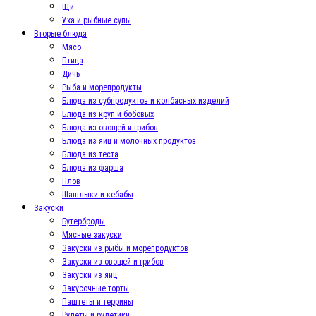
Щи
Уха и рыбные супы
Вторые блюда
Мясо
Птица
Дичь
Рыба и морепродукты
Блюда из субпродуктов и колбасных изделий
Блюда из круп и бобовых
Блюда из овощей и грибов
Блюда из яиц и молочных продуктов
Блюда из теста
Блюда из фарша
Плов
Шашлыки и кебабы
Закуски
Бутерброды
Мясные закуски
Закуски из рыбы и морепродуктов
Закуски из овощей и грибов
Закуски из яиц
Закусочные торты
Паштеты и террины
Рулеты и рулетики