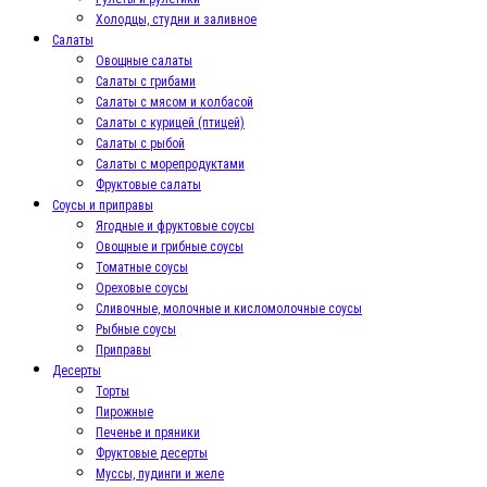
Холодцы, студни и заливное
Салаты
Овощные салаты
Салаты с грибами
Салаты с мясом и колбасой
Салаты с курицей (птицей)
Салаты с рыбой
Салаты с морепродуктами
Фруктовые салаты
Соусы и приправы
Ягодные и фруктовые соусы
Овощные и грибные соусы
Томатные соусы
Ореховые соусы
Сливочные, молочные и кисломолочные соусы
Рыбные соусы
Приправы
Десерты
Торты
Пирожные
Печенье и пряники
Фруктовые десерты
Муссы, пудинги и желе