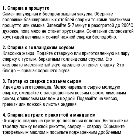
1. Спаржа в прошутто
Самая популярная и беспроигрышная закуска. Оберните
половинки бланшированных стеблей спаржи тонкими ломтиками
прошутто или хамона. Запекайте 5-7 минут в разогретой до 200°C
духовке, пока мясо не станет хрустящим. Сочетание солоноватой
хрустящей ветчины и сочной нежной спаржи бесподобно.
2. Спаржа с голландским соусом
Классика жанра. Подайте отварную или приготовленную на пару
спаржу с густым, бархатным голландским соусом. Его
кисловато-маслянистый вкус идеально оттеняет спаржу. Это
блюдо — признак хорошего вкуса.
3. Тартар из спаржи с козьим сыром
Идея для вегетарианцев. Мелко нарежьте сырую молодую
спаржу, смешайте с раскрошенным козьим сыром, лимонным
соком, оливковым маслом и цедрой. Подавайте на чипсах,
гренках или ложкой в листья эндивия.
4. Спаржа на гриле с рикоттой и миндалем
Обжарьте спаржу на гриле до появления полосок. Выложите на
тарелку ложку нежной рикотты, сверху — спаржу. Сбрызните
трюфельным маслом и посыпьте поджаренным дробленым