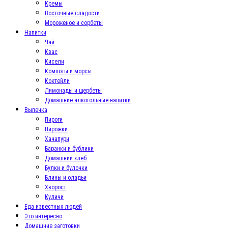
Кремы
Восточные сладости
Мороженое и сорбеты
Напитки
Чай
Квас
Кисели
Компоты и морсы
Коктейли
Лимонады и щербеты
Домашние алкогольные напитки
Выпечка
Пироги
Пирожки
Хачапури
Баранки и бублики
Домашний хлеб
Булки и булочки
Блины и оладьи
Хворост
Куличи
Еда известных людей
Это интересно
Домашние заготовки