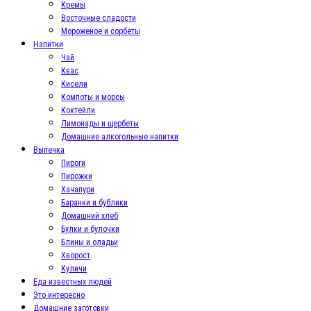
Кремы
Восточные сладости
Мороженое и сорбеты
Напитки
Чай
Квас
Кисели
Компоты и морсы
Коктейли
Лимонады и щербеты
Домашние алкогольные напитки
Выпечка
Пироги
Пирожки
Хачапури
Баранки и бублики
Домашний хлеб
Булки и булочки
Блины и оладьи
Хворост
Куличи
Еда известных людей
Это интересно
Домашние заготовки