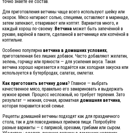
точно знаете её состав.
Для приготовления ветчины чаще всего используют шейку или
окорок. Мясо натирают солью, специями, оставляют в маринаде,
затем запекают, отваривают или коптят. Вариантов много, и
каждый хорош по-своему.
Ветчина
может быть запечённой в
рукаве, варёной в пакете, сделанной в ветчиннице или копчёной в
коптильне.
Особенно популярна
ветчина в домашних условиях
,
приготовленная без лишних добавок. Часто добавляют желатин,
зелень, горчицу или пряности — для усиления вкуса. Такая
ветчина хорошо нарезается и подаётся как холодная закуска или
используется в бутербродах, салатах, омлетах.
Как приготовить ветчину дома
? Главное — выбрать
качественное мясо, правильно его замариновать и выдержать
нужное время. Процесс несложный, но требует терпения. Зато
результат — нежная, сочная, ароматная
домашняя ветчина
,
которая понравится всей семье.
Рецепты домашней ветчины подходят как для праздничного
стола, так и для повседневных приёмов пищи. Попробуйте
разные варианты — с паприкой, орехами, грибами или сыром.