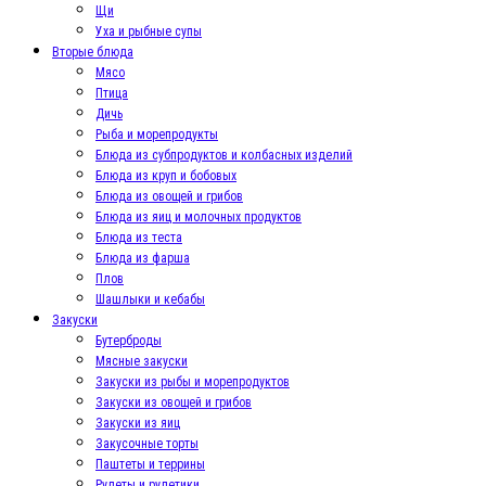
Щи
Уха и рыбные супы
Вторые блюда
Мясо
Птица
Дичь
Рыба и морепродукты
Блюда из субпродуктов и колбасных изделий
Блюда из круп и бобовых
Блюда из овощей и грибов
Блюда из яиц и молочных продуктов
Блюда из теста
Блюда из фарша
Плов
Шашлыки и кебабы
Закуски
Бутерброды
Мясные закуски
Закуски из рыбы и морепродуктов
Закуски из овощей и грибов
Закуски из яиц
Закусочные торты
Паштеты и террины
Рулеты и рулетики