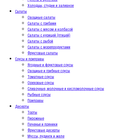
Холодцы, студни и заливное
Салаты
Овощные салаты
Салаты с грибами
Салаты с мясом и колбасой
Салаты с курицей (птицей)
Салаты с рыбой
Салаты с морепродуктами
Фруктовые салаты
Соусы и приправы
Ягодные и фруктовые соусы
Овощные и грибные соусы
Томатные соусы
Ореховые соусы
Сливочные, молочные и кисломолочные соусы
Рыбные соусы
Приправы
Десерты
Торты
Пирожные
Печенье и пряники
Фруктовые десерты
Муссы, пудинги и желе