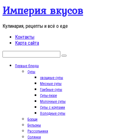
Перейти
Империя вкусов
к
контенту
Кулинария, рецепты и всё о еде
Контакты
Карта сайта
Поиск:
Первые блюда
Супы
овощные супы
Мясные супы
Грибные супы
Супы-пюре
Молочные супы
Супы с крупами
Холодные супы
Борщи
Бульоны
Рассольники
Солянки