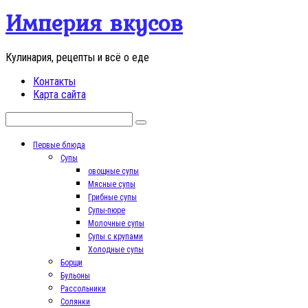
Перейти
Империя вкусов
к
контенту
Кулинария, рецепты и всё о еде
Контакты
Карта сайта
Поиск:
Первые блюда
Супы
овощные супы
Мясные супы
Грибные супы
Супы-пюре
Молочные супы
Супы с крупами
Холодные супы
Борщи
Бульоны
Рассольники
Солянки