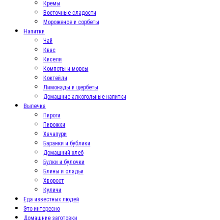
Кремы
Восточные сладости
Мороженое и сорбеты
Напитки
Чай
Квас
Кисели
Компоты и морсы
Коктейли
Лимонады и щербеты
Домашние алкогольные напитки
Выпечка
Пироги
Пирожки
Хачапури
Баранки и бублики
Домашний хлеб
Булки и булочки
Блины и оладьи
Хворост
Куличи
Еда известных людей
Это интересно
Домашние заготовки