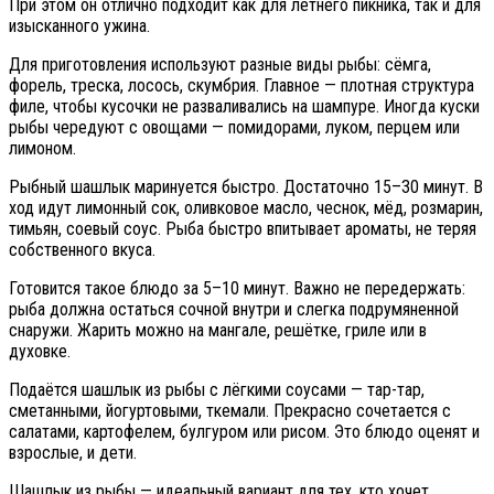
При этом он отлично подходит как для летнего пикника, так и для
изысканного ужина.
Для приготовления используют разные виды рыбы: сёмга,
форель, треска, лосось, скумбрия. Главное — плотная структура
филе, чтобы кусочки не разваливались на шампуре. Иногда куски
рыбы чередуют с овощами — помидорами, луком, перцем или
лимоном.
Рыбный шашлык маринуется быстро. Достаточно 15–30 минут. В
ход идут лимонный сок, оливковое масло, чеснок, мёд, розмарин,
тимьян, соевый соус. Рыба быстро впитывает ароматы, не теряя
собственного вкуса.
Готовится такое блюдо за 5–10 минут. Важно не передержать:
рыба должна остаться сочной внутри и слегка подрумяненной
снаружи. Жарить можно на мангале, решётке, гриле или в
духовке.
Подаётся шашлык из рыбы с лёгкими соусами — тар-тар,
сметанными, йогуртовыми, ткемали. Прекрасно сочетается с
салатами, картофелем, булгуром или рисом. Это блюдо оценят и
взрослые, и дети.
Шашлык из рыбы — идеальный вариант для тех, кто хочет