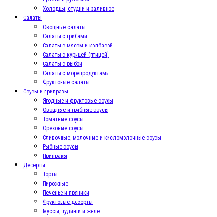
Холодцы, студни и заливное
Салаты
Овощные салаты
Салаты с грибами
Салаты с мясом и колбасой
Салаты с курицей (птицей)
Салаты с рыбой
Салаты с морепродуктами
Фруктовые салаты
Соусы и приправы
Ягодные и фруктовые соусы
Овощные и грибные соусы
Томатные соусы
Ореховые соусы
Сливочные, молочные и кисломолочные соусы
Рыбные соусы
Приправы
Десерты
Торты
Пирожные
Печенье и пряники
Фруктовые десерты
Муссы, пудинги и желе