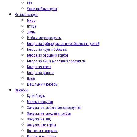
Щи
Уха и рыбные супы
Вторые блюда
Мясо
Птица
Дичь
Рыба и морепродукты
Блюда из субпродуктов и колбасных изделий
Блюда из круп и бобовых
Блюда из овощей и грибов
Блюда из яиц и молочных продуктов
Блюда из теста
Блюда из фарша
Плов
Шашлыки и кебабы
Закуски
Бутерброды
Мясные закуски
Закуски из рыбы и морепродуктов
Закуски из овощей и грибов
Закуски из яиц
Закусочные торты
Паштеты и террины
Рулеты и рулетики