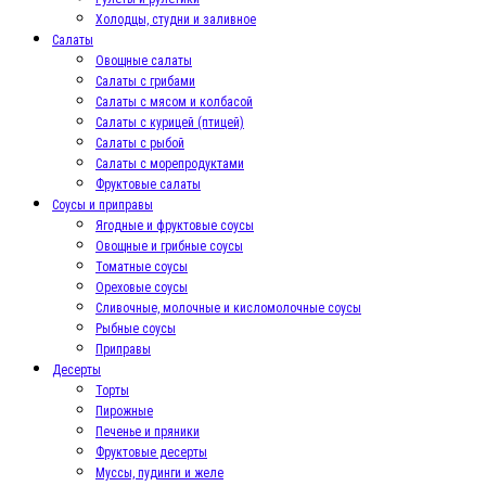
Холодцы, студни и заливное
Салаты
Овощные салаты
Салаты с грибами
Салаты с мясом и колбасой
Салаты с курицей (птицей)
Салаты с рыбой
Салаты с морепродуктами
Фруктовые салаты
Соусы и приправы
Ягодные и фруктовые соусы
Овощные и грибные соусы
Томатные соусы
Ореховые соусы
Сливочные, молочные и кисломолочные соусы
Рыбные соусы
Приправы
Десерты
Торты
Пирожные
Печенье и пряники
Фруктовые десерты
Муссы, пудинги и желе