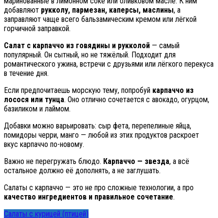
маринованные в лимонном соке или оливковом масле. К ним
добавляют
рукколу, пармезан, каперсы, маслины
, а
заправляют чаще всего бальзамическим кремом или лёгкой
горчичной заправкой.
Салат с карпаччо из говядины и рукколой
— самый
популярный. Он сытный, но не тяжёлый. Подходит для
романтического ужина, встречи с друзьями или лёгкого перекуса
в течение дня.
Если предпочитаешь морскую тему, попробуй
карпаччо из
лосося или тунца
. Оно отлично сочетается с авокадо, огурцом,
базиликом и лаймом.
Добавки можно варьировать: сыр фета, перепелиные яйца,
помидоры черри, манго — любой из этих продуктов раскроет
вкус карпаччо по-новому.
Важно не перегружать блюдо.
Карпаччо — звезда
, а всё
остальное должно её дополнять, а не заглушать.
Салаты с карпаччо — это не про сложные технологии, а про
качество ингредиентов и правильное сочетание
.
Салаты с курицей (птицей)