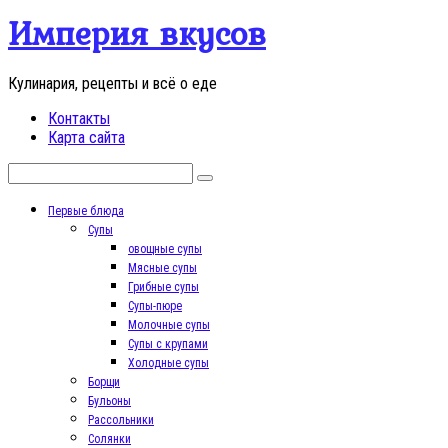
Перейти
Империя вкусов
к
контенту
Кулинария, рецепты и всё о еде
Контакты
Карта сайта
Поиск:
Первые блюда
Супы
овощные супы
Мясные супы
Грибные супы
Супы-пюре
Молочные супы
Супы с крупами
Холодные супы
Борщи
Бульоны
Рассольники
Солянки