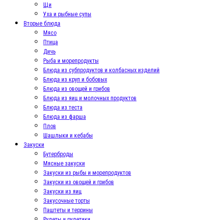
Щи
Уха и рыбные супы
Вторые блюда
Мясо
Птица
Дичь
Рыба и морепродукты
Блюда из субпродуктов и колбасных изделий
Блюда из круп и бобовых
Блюда из овощей и грибов
Блюда из яиц и молочных продуктов
Блюда из теста
Блюда из фарша
Плов
Шашлыки и кебабы
Закуски
Бутерброды
Мясные закуски
Закуски из рыбы и морепродуктов
Закуски из овощей и грибов
Закуски из яиц
Закусочные торты
Паштеты и террины
Рулеты и рулетики