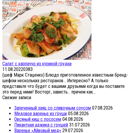
Салат с карпаччо из куриной грудки
11.08.2022
0
383
(шеф Марк Стаценко) Блюдо приготовленное известным бренд-
шефом нескольких ресторанов… Интересно? А только
представьте что будет с вашими друзьями когда вы поставите
это перед ними! Восторг, зависть… причем как...
Свежие записи
Запеченный заяц со сливочным соусом
07.08.2026
Медовое варенье из груши
05.08.2026
Овсяный киш с лососем
04.08.2026
Пикантная аджика с грушей
31.07.2026
Варенье «Айвовый мед»
29.07.2026