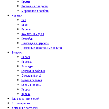
Кремы
Восточные сладости
Мороженое и сорбеты
Напитки
Чай
Квас
Кисели
Компоты и морсы
Коктейли
Лимонады и щербеты
Домашние алкогольные напитки
Выпечка
Пироги
Пирожки
Хачапури
Баранки и бублики
Домашний хлеб
Булки и булочки
Блины и оладьи
Хворост
Куличи
Еда известных людей
Это интересно
Домашние заготовки