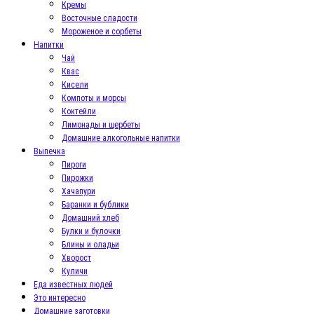
Кремы
Восточные сладости
Мороженое и сорбеты
Напитки
Чай
Квас
Кисели
Компоты и морсы
Коктейли
Лимонады и щербеты
Домашние алкогольные напитки
Выпечка
Пироги
Пирожки
Хачапури
Баранки и бублики
Домашний хлеб
Булки и булочки
Блины и оладьи
Хворост
Куличи
Еда известных людей
Это интересно
Домашние заготовки