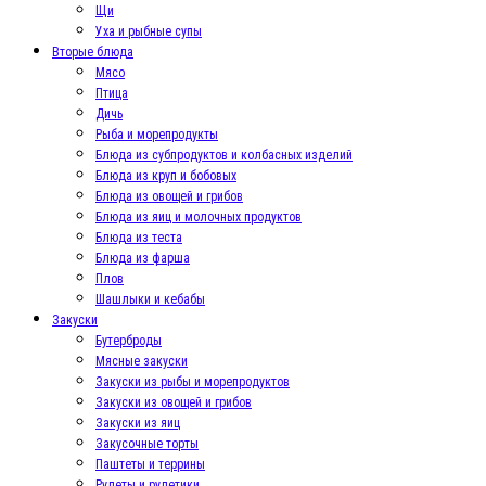
Щи
Уха и рыбные супы
Вторые блюда
Мясо
Птица
Дичь
Рыба и морепродукты
Блюда из субпродуктов и колбасных изделий
Блюда из круп и бобовых
Блюда из овощей и грибов
Блюда из яиц и молочных продуктов
Блюда из теста
Блюда из фарша
Плов
Шашлыки и кебабы
Закуски
Бутерброды
Мясные закуски
Закуски из рыбы и морепродуктов
Закуски из овощей и грибов
Закуски из яиц
Закусочные торты
Паштеты и террины
Рулеты и рулетики