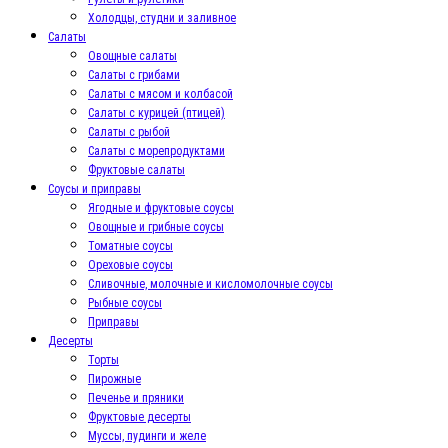
Холодцы, студни и заливное
Салаты
Овощные салаты
Салаты с грибами
Салаты с мясом и колбасой
Салаты с курицей (птицей)
Салаты с рыбой
Салаты с морепродуктами
Фруктовые салаты
Соусы и приправы
Ягодные и фруктовые соусы
Овощные и грибные соусы
Томатные соусы
Ореховые соусы
Сливочные, молочные и кисломолочные соусы
Рыбные соусы
Приправы
Десерты
Торты
Пирожные
Печенье и пряники
Фруктовые десерты
Муссы, пудинги и желе