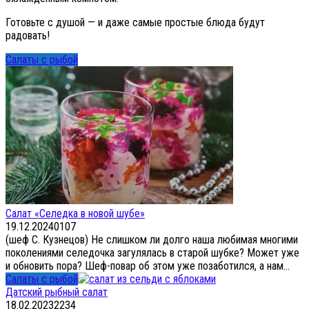
Готовьте с душой — и даже самые простые блюда будут
радовать!
Салаты с рыбой
Салат «Селедка в новой шубе»
19.12.2024
0
107
(шеф С. Кузнецов) Не слишком ли долго наша любимая многими
поколениями селедочка загулялась в старой шубке? Может уже
и обновить пора? Шеф-повар об этом уже позаботился, а нам...
Салаты с рыбой
Датский рыбный салат
18.02.2023
2
234