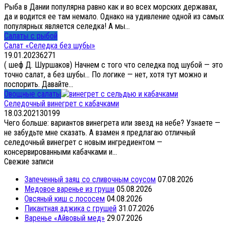
Рыба в Дании популярна равно как и во всех морских державах,
да и водится ее там немало. Однако на удивление одной из самых
популярных является селедка! А мы...
Салаты с рыбой
Салат «Селедка без шубы»
19.01.2023
6
271
( шеф Д. Шуршаков) Начнем с того что селедка под шубой — это
точно салат, а без шубы… По логике — нет, хотя тут можно и
поспорить. Давайте...
Овощные салаты
Селедочный винегрет с кабачками
18.03.2021
30
199
Чего больше: вариантов винегрета или звезд на небе? Узнаете —
не забудьте мне сказать. А взамен я предлагаю отличный
селедочный винегрет с новым ингредиентом —
консервированными кабачками и...
Свежие записи
Запеченный заяц со сливочным соусом
07.08.2026
Медовое варенье из груши
05.08.2026
Овсяный киш с лососем
04.08.2026
Пикантная аджика с грушей
31.07.2026
Варенье «Айвовый мед»
29.07.2026