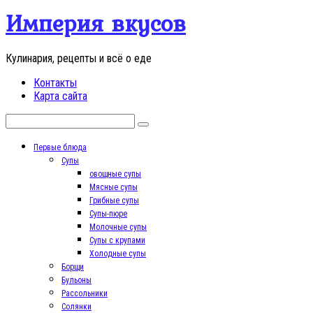
Перейти
Империя вкусов
к
контенту
Кулинария, рецепты и всё о еде
Контакты
Карта сайта
Поиск:
Первые блюда
Супы
овощные супы
Мясные супы
Грибные супы
Супы-пюре
Молочные супы
Супы с крупами
Холодные супы
Борщи
Бульоны
Рассольники
Солянки