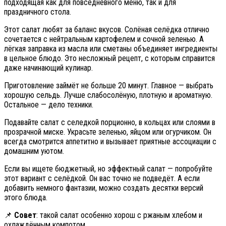
подходящая как для повседневного меню, так и для
праздничного стола.
Этот салат любят за баланс вкусов. Солёная селёдка отлично
сочетается с нейтральным картофелем и сочной зеленью. А
лёгкая заправка из масла или сметаны объединяет ингредиенты
в цельное блюдо. Это несложный рецепт, с которым справится
даже начинающий кулинар.
Приготовление займёт не больше 20 минут. Главное — выбрать
хорошую сельдь. Лучше слабосолёную, плотную и ароматную.
Остальное — дело техники.
Подавайте салат с селедкой порционно, в кольцах или слоями в
прозрачной миске. Украсьте зеленью, яйцом или огурчиком. Он
всегда смотрится аппетитно и вызывает приятные ассоциации с
домашним уютом.
Если вы ищете бюджетный, но эффектный салат — попробуйте
этот вариант с селёдкой. Он вас точно не подведёт. А если
добавить немного фантазии, можно создать десятки версий
этого блюда.
📌
Совет
: такой салат особенно хорош с ржаным хлебом и
охлаждённым компотом.