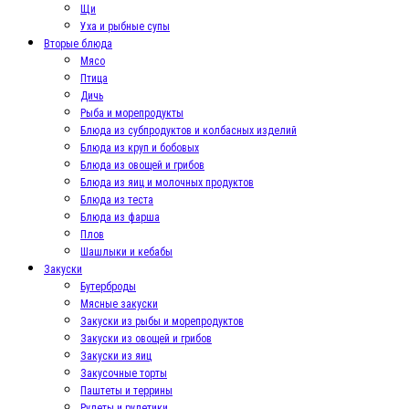
Щи
Уха и рыбные супы
Вторые блюда
Мясо
Птица
Дичь
Рыба и морепродукты
Блюда из субпродуктов и колбасных изделий
Блюда из круп и бобовых
Блюда из овощей и грибов
Блюда из яиц и молочных продуктов
Блюда из теста
Блюда из фарша
Плов
Шашлыки и кебабы
Закуски
Бутерброды
Мясные закуски
Закуски из рыбы и морепродуктов
Закуски из овощей и грибов
Закуски из яиц
Закусочные торты
Паштеты и террины
Рулеты и рулетики