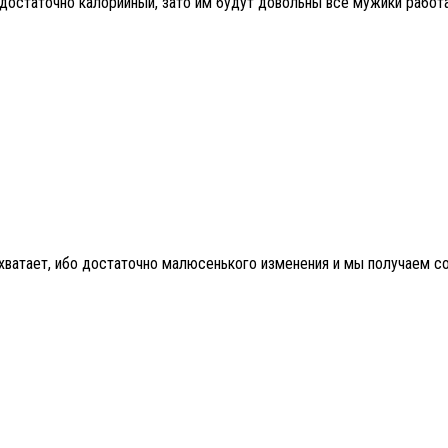
 достаточно калорийный, зато им будут довольны все мужики работ
 хватает, ибо достаточно малюсенького изменения и мы получаем сов