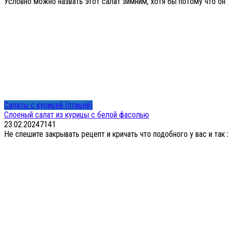
Условно можно назвать этот салат зимним, хотя бы потому что он
Салаты с курицей (птицей)
Слоеный салат из курицы с белой фасолью
23.02.2024
7
141
Не спешите закрывать рецепт и кричать что подобного у вас и так