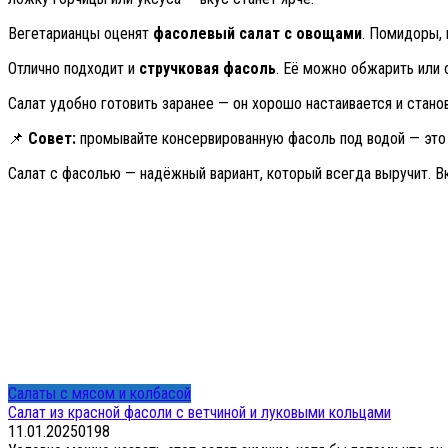
Вегетарианцы оценят
фасолевый салат с овощами
. Помидоры, 
Отлично подходит и
стручковая фасоль
. Её можно обжарить или 
Салат удобно готовить заранее — он хорошо настаивается и стано
📌
Совет:
промывайте консервированную фасоль под водой — это
Салат с фасолью — надёжный вариант, который всегда выручит. В
Салаты с мясом и колбасой
Салат из красной фасоли с ветчиной и луковыми кольцами
11.01.2025
0
198