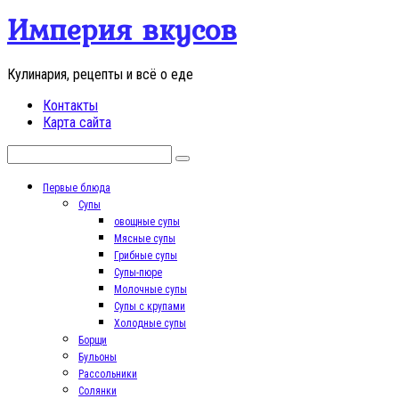
Перейти
Империя вкусов
к
контенту
Кулинария, рецепты и всё о еде
Контакты
Карта сайта
Поиск:
Первые блюда
Супы
овощные супы
Мясные супы
Грибные супы
Супы-пюре
Молочные супы
Супы с крупами
Холодные супы
Борщи
Бульоны
Рассольники
Солянки