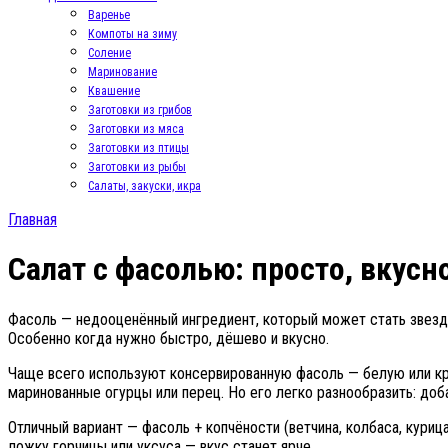
Варенье
Компоты на зиму
Соление
Маринование
Квашение
Заготовки из грибов
Заготовки из мяса
Заготовки из птицы
Заготовки из рыбы
Салаты, закуски, икра
Главная
Салат с фасолью: просто, вкусн
Фасоль — недооценённый ингредиент, который может стать звездой
Особенно когда нужно быстро, дёшево и вкусно.
Чаще всего используют консервированную фасоль — белую или кра
маринованные огурцы или перец. Но его легко разнообразить: доба
Отличный вариант — фасоль + копчёности (ветчина, колбаса, кури
ложку горчицы или уксуса — вкус станет ярче.