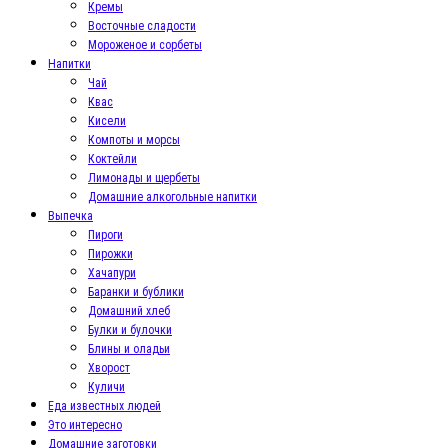
Кремы
Восточные сладости
Мороженое и сорбеты
Напитки
Чай
Квас
Кисели
Компоты и морсы
Коктейли
Лимонады и щербеты
Домашние алкогольные напитки
Выпечка
Пироги
Пирожки
Хачапури
Баранки и бублики
Домашний хлеб
Булки и булочки
Блины и оладьи
Хворост
Куличи
Еда известных людей
Это интересно
Домашние заготовки