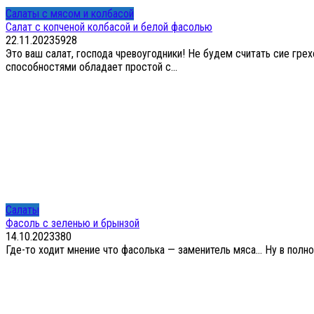
Салаты с мясом и колбасой
Салат с копченой колбасой и белой фасолью
22.11.2023
5
928
Это ваш салат, господа чревоугодники! Не будем считать сие гр
способностями обладает простой с...
Салаты
Фасоль с зеленью и брынзой
14.10.2023
3
80
Где-то ходит мнение что фасолька — заменитель мяса… Ну в полной 