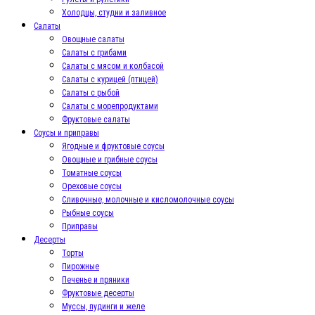
Холодцы, студни и заливное
Салаты
Овощные салаты
Салаты с грибами
Салаты с мясом и колбасой
Салаты с курицей (птицей)
Салаты с рыбой
Салаты с морепродуктами
Фруктовые салаты
Соусы и приправы
Ягодные и фруктовые соусы
Овощные и грибные соусы
Томатные соусы
Ореховые соусы
Сливочные, молочные и кисломолочные соусы
Рыбные соусы
Приправы
Десерты
Торты
Пирожные
Печенье и пряники
Фруктовые десерты
Муссы, пудинги и желе