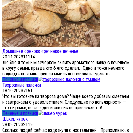
Домашнее орехово-гречневое печенье
20.11.2023
11
114
Люблю я томным вечерком выпить ароматного чайку с печеньем
в кругу семьи, правда кто б его сделал… Одно и тоже немного
поднадоело и мне пришла мысль попробовать сделать...
Печенье и пряники
Творожные палочки
18.10.2023
7
161
Что вы готовите из творога дома? Чаще всего добавим сметаны
и завтракаем с удовольствием. Следующие по популярности —
это сырники, но сегодня и они нас не привлекают. А...
Печенье и пряники
Шакер чурек
28.09.2023
2
119
Сколько людей сейчас вздохнули с ностальгией… Припоминаю, в