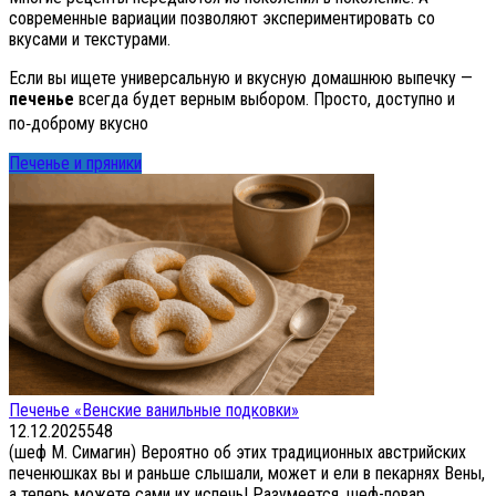
современные вариации позволяют экспериментировать со
вкусами и текстурами.
Если вы ищете универсальную и вкусную домашнюю выпечку —
печенье
всегда будет верным выбором. Просто, доступно и
по‑доброму вкусно
Печенье и пряники
Печенье «Венские ванильные подковки»
12.12.2025
5
48
(шеф М. Симагин) Вероятно об этих традиционных австрийских
печенюшках вы и раньше слышали, может и ели в пекарнях Вены,
а теперь можете сами их испечь! Разумеется, шеф-повар