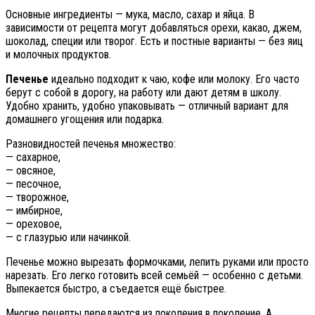
Основные ингредиенты — мука, масло, сахар и яйца. В
зависимости от рецепта могут добавляться орехи, какао, джем,
шоколад, специи или творог. Есть и постные варианты — без яиц
и молочных продуктов.
Печенье
идеально подходит к чаю, кофе или молоку. Его часто
берут с собой в дорогу, на работу или дают детям в школу.
Удобно хранить, удобно упаковывать — отличный вариант для
домашнего угощения или подарка.
Разновидностей печенья множество:
— сахарное,
— овсяное,
— песочное,
— творожное,
— имбирное,
— ореховое,
— с глазурью или начинкой.
Печенье можно вырезать формочками, лепить руками или просто
нарезать. Его легко готовить всей семьёй — особенно с детьми.
Выпекается быстро, а съедается ещё быстрее.
Многие рецепты передаются из поколения в поколение. А