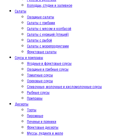
Холодцы, студни и заливное
Салаты
Овощные салаты
Салаты с грибами
Салаты с мясом и колбасой
Салаты с курицей (птицей)
Салаты с рыбой
Салаты с морепродуктами
Фруктовые салаты
Соусы и приправы
Ягодные и фруктовые соусы
Овощные и грибные соусы
Томатные соусы
Ореховые соусы
Сливочные, молочные и кисломолочные соусы
Рыбные соусы
Приправы
Десерты
Торты
Пирожные
Печенье и пряники
Фруктовые десерты
Муссы, пудинги и желе