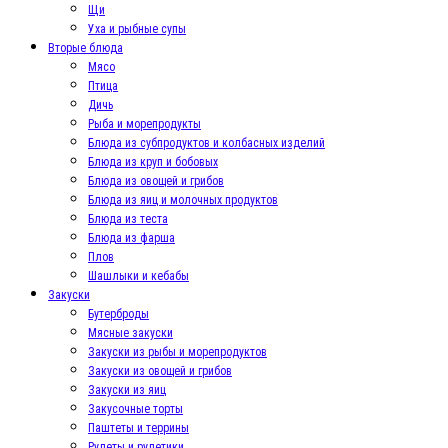
Щи
Уха и рыбные супы
Вторые блюда
Мясо
Птица
Дичь
Рыба и морепродукты
Блюда из субпродуктов и колбасных изделий
Блюда из круп и бобовых
Блюда из овощей и грибов
Блюда из яиц и молочных продуктов
Блюда из теста
Блюда из фарша
Плов
Шашлыки и кебабы
Закуски
Бутерброды
Мясные закуски
Закуски из рыбы и морепродуктов
Закуски из овощей и грибов
Закуски из яиц
Закусочные торты
Паштеты и террины
Рулеты и рулетики