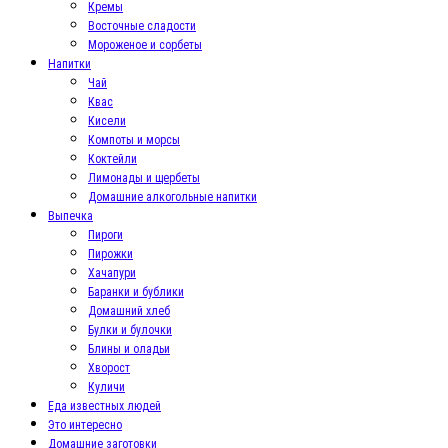
Кремы
Восточные сладости
Мороженое и сорбеты
Напитки
Чай
Квас
Кисели
Компоты и морсы
Коктейли
Лимонады и щербеты
Домашние алкогольные напитки
Выпечка
Пироги
Пирожки
Хачапури
Баранки и бублики
Домашний хлеб
Булки и булочки
Блины и оладьи
Хворост
Куличи
Еда известных людей
Это интересно
Домашние заготовки