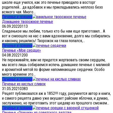
школе еще учился, как это печенье приводило в восторг
родителей… да вдобавок и мы прикладывались неплохо безо
всякого чая. Много...
Печенье и пряники
Домашнее творожное печенье
06.09.2022
0
113
Сладенькое мы любим, только кто бы нам еще приготовил… А
вот и снизошло на нас с вами вдохновение, долго мы собирались
и наконец решились! Творожок на глаза попался,...
Печенье и пряники
Печенье «Мое сердце»
04.08.2022
1
200
Не переживайте, вам не придется жертвовать своим сердцем,
мы всего лишь собираемся испечь домашнее печенье с малиной
и ароматной мятой по форме напоминающее сердечки. Особо
много времени это...
Печенье и пряники
Печенье из кислых сливок
31.05.2021
0
383
Рецепт публиковался аж в 1852!!! году, разумеется автор и книги,
и самого рецепта давно уже вкушает райские яблочки, и думаю,
заслуженно, но приготовить этот шедевр из прошлого сможем...
Печенье и пряники
Печенье «Орешки» из советского детства