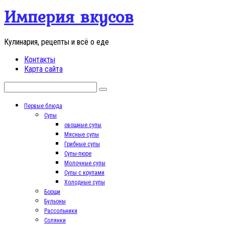
Перейти
Империя вкусов
к
контенту
Кулинария, рецепты и всё о еде
Контакты
Карта сайта
Поиск:
Первые блюда
Супы
овощные супы
Мясные супы
Грибные супы
Супы-пюре
Молочные супы
Супы с крупами
Холодные супы
Борщи
Бульоны
Рассольники
Солянки