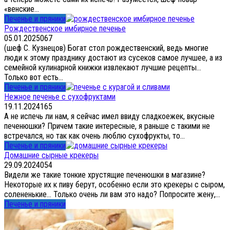
«венские...
Печенье и пряники
Рождественское имбирное печенье
05.01.2025
0
67
(шеф С. Кузнецов) Богат стол рождественский, ведь многие
люди к этому празднику достают из сусеков самое лучшее, а из
семейной кулинарной книжки извлекают лучшие рецепты…
Только вот есть...
Печенье и пряники
Нежное печенье с сухофруктами
19.11.2024
1
65
А не испечь ли нам, я сейчас имел ввиду сладкоежек, вкусные
печенюшки? Причем такие интересные, я раньше с такими не
встречался, но так как очень люблю сухофрукты, то...
Печенье и пряники
Домашние сырные крекеры
29.09.2024
0
54
Видели же такие тонкие хрустящие печенюшки в магазине?
Некоторые их к пиву берут, особенно если это крекеры с сыром,
солененькие… Только очень ли вам это надо? Попросите жену,...
Печенье и пряники