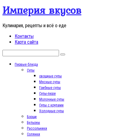
Перейти
Империя вкусов
к
контенту
Кулинария, рецепты и всё о еде
Контакты
Карта сайта
Поиск:
Первые блюда
Супы
овощные супы
Мясные супы
Грибные супы
Супы-пюре
Молочные супы
Супы с крупами
Холодные супы
Борщи
Бульоны
Рассольники
Солянки