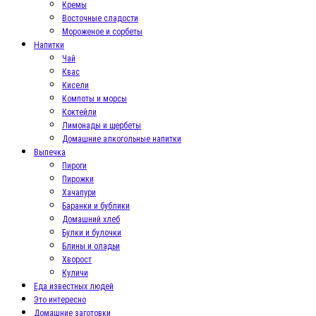
Кремы
Восточные сладости
Мороженое и сорбеты
Напитки
Чай
Квас
Кисели
Компоты и морсы
Коктейли
Лимонады и щербеты
Домашние алкогольные напитки
Выпечка
Пироги
Пирожки
Хачапури
Баранки и бублики
Домашний хлеб
Булки и булочки
Блины и оладьи
Хворост
Куличи
Еда известных людей
Это интересно
Домашние заготовки