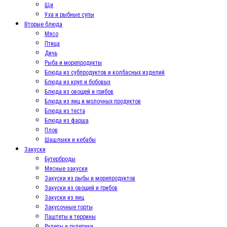
Щи
Уха и рыбные супы
Вторые блюда
Мясо
Птица
Дичь
Рыба и морепродукты
Блюда из субпродуктов и колбасных изделий
Блюда из круп и бобовых
Блюда из овощей и грибов
Блюда из яиц и молочных продуктов
Блюда из теста
Блюда из фарша
Плов
Шашлыки и кебабы
Закуски
Бутерброды
Мясные закуски
Закуски из рыбы и морепродуктов
Закуски из овощей и грибов
Закуски из яиц
Закусочные торты
Паштеты и террины
Рулеты и рулетики