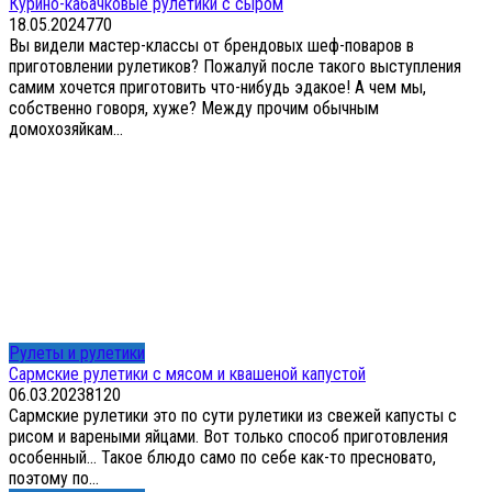
Курино-кабачковые рулетики с сыром
18.05.2024
7
70
Вы видели мастер-классы от брендовых шеф-поваров в
приготовлении рулетиков? Пожалуй после такого выступления
самим хочется приготовить что-нибудь эдакое! А чем мы,
собственно говоря, хуже? Между прочим обычным
домохозяйкам...
Рулеты и рулетики
Сармские рулетики с мясом и квашеной капустой
06.03.2023
8
120
Сармские рулетики это по сути рулетики из свежей капусты с
рисом и вареными яйцами. Вот только способ приготовления
особенный… Такое блюдо само по себе как-то пресновато,
поэтому по...