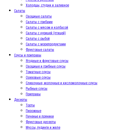
Холодцы, студни и заливное
Салаты
Овощные салаты
Салаты с грибами
Салаты с мясом и колбасой
Салаты с курицей (птицей)
Салаты с рыбой
Салаты с морепродуктами
Фруктовые салаты
Соусы и приправы
Ягодные и фруктовые соусы
Овощные и грибные соусы
Томатные соусы
Ореховые соусы
Сливочные, молочные и кисломолочные соусы
Рыбные соусы
Приправы
Десерты
Торты
Пирожные
Печенье и пряники
Фруктовые десерты
Муссы, пудинги и желе