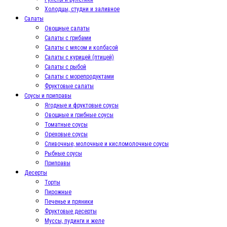
Холодцы, студни и заливное
Салаты
Овощные салаты
Салаты с грибами
Салаты с мясом и колбасой
Салаты с курицей (птицей)
Салаты с рыбой
Салаты с морепродуктами
Фруктовые салаты
Соусы и приправы
Ягодные и фруктовые соусы
Овощные и грибные соусы
Томатные соусы
Ореховые соусы
Сливочные, молочные и кисломолочные соусы
Рыбные соусы
Приправы
Десерты
Торты
Пирожные
Печенье и пряники
Фруктовые десерты
Муссы, пудинги и желе