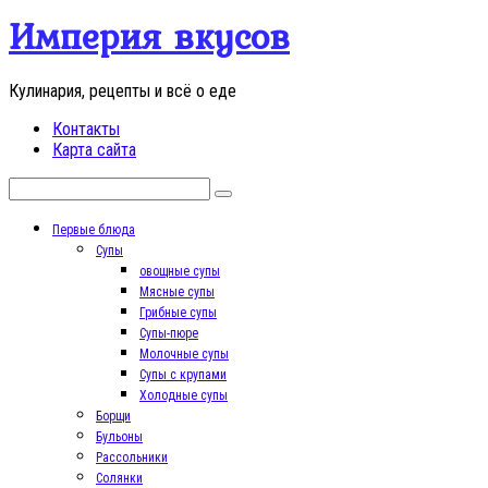
Перейти
Империя вкусов
к
контенту
Кулинария, рецепты и всё о еде
Контакты
Карта сайта
Поиск:
Первые блюда
Супы
овощные супы
Мясные супы
Грибные супы
Супы-пюре
Молочные супы
Супы с крупами
Холодные супы
Борщи
Бульоны
Рассольники
Солянки