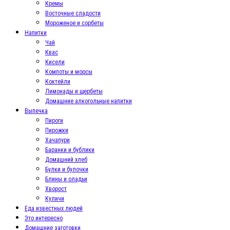
Кремы
Восточные сладости
Мороженое и сорбеты
Напитки
Чай
Квас
Кисели
Компоты и морсы
Коктейли
Лимонады и щербеты
Домашние алкогольные напитки
Выпечка
Пироги
Пирожки
Хачапури
Баранки и бублики
Домашний хлеб
Булки и булочки
Блины и оладьи
Хворост
Куличи
Еда известных людей
Это интересно
Домашние заготовки