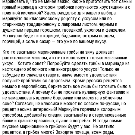
мариновать и, что не менее важно, как же приготовить тот самый
пряный маринад в котором грибочки получаются хрустящими и с
приятной кислинкой? Здесь раздолье для вашего выбора:
маринуйте по классическому рецепту с уксусом или по
старинному традиционному с лавровым листом, черным и
душистым перцем горошком, гвоздикой, укропом и фенхелем.
Но вкусно будет и с корицей, бадьяном, острым перцем,
горчицей, а соль и сахар — это уже по вашему вкусу.
Кто-то закатывая маринованные грибы на зиму доливает
растительным маслом, а кто-то использует только магазинный
уксус… Хотите совет? Попробуйте сделать грибы в маринаде из
настоящего яблочного или виноградного уксуса! Только не
забудьте их сначала отварить иначе вместо удовольствия
получите проблемы со здоровьем. Кроме русских рецептов
немало и европейских, берите хоть все лишь бы готовить было в
удовольствие. А почему бы не проявить кулинарную фантазию и
не замариновать крепкие боровички или маслята в яблочном
соке? Согласен, не классика и может не совсем по-русски, но
рецепт весьма интересный! Маринуйте горячим и холодным
способом, добавляйте специи, закатывайте в стерилизованные
банки и храните правильно, лучше в погребах. И тогда самые
вкусные маринованные грибочки будут у вас. Не хватило
рецептов, а грибов много? Заходите почаще, всем рады,