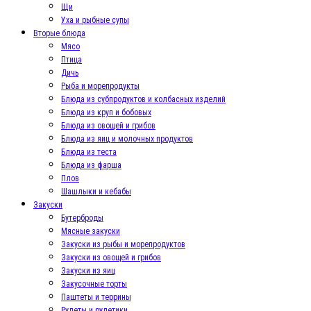
Щи
Уха и рыбные супы
Вторые блюда
Мясо
Птица
Дичь
Рыба и морепродукты
Блюда из субпродуктов и колбасных изделий
Блюда из круп и бобовых
Блюда из овощей и грибов
Блюда из яиц и молочных продуктов
Блюда из теста
Блюда из фарша
Плов
Шашлыки и кебабы
Закуски
Бутерброды
Мясные закуски
Закуски из рыбы и морепродуктов
Закуски из овощей и грибов
Закуски из яиц
Закусочные торты
Паштеты и террины
Рулеты и рулетики