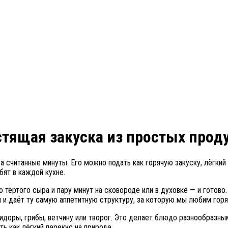
стящая закуска из простых прод
а считанные минуты. Его можно подать как горячую закуску, лёгкий
бят в каждой кухне.
 тёртого сыра и пару минут на сковороде или в духовке — и готово
я и даёт ту самую аппетитную структуру, за которую мы любим горя
мидоры, грибы, ветчину или творог. Это делает блюдо разнообразным
ть как лёгкий перекус на природе.