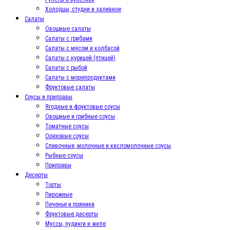
Холодцы, студни и заливное
Салаты
Овощные салаты
Салаты с грибами
Салаты с мясом и колбасой
Салаты с курицей (птицей)
Салаты с рыбой
Салаты с морепродуктами
Фруктовые салаты
Соусы и приправы
Ягодные и фруктовые соусы
Овощные и грибные соусы
Томатные соусы
Ореховые соусы
Сливочные, молочные и кисломолочные соусы
Рыбные соусы
Приправы
Десерты
Торты
Пирожные
Печенье и пряники
Фруктовые десерты
Муссы, пудинги и желе