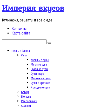
Перейти
Империя вкусов
к
контенту
Кулинария, рецепты и всё о еде
Контакты
Карта сайта
Поиск:
Первые блюда
Супы
овощные супы
Мясные супы
Грибные супы
Супы-пюре
Молочные супы
Супы с крупами
Холодные супы
Борщи
Бульоны
Рассольники
Солянки