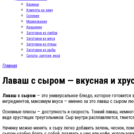
Варенье
Компоты на зиму
Соление
Маринование
Квашение
Заготовки из грибов
Заготовки из мяса
Заготовки из птицы
Заготовки из рыбы
Салаты, закуски, икра
Главная
Лаваш с сыром — вкусная и хру
Лаваш с сыром
— это универсальное блюдо, которое готовится з
ингредиентов, максимум вкуса — именно за это лаваш с сыром лю
Основные плюсы — доступность и скорость. Тонкий лаваш, немного
виде хрустящих треугольников. Сыр внутри расплавляется, тянетс
Начинку можно менять: к сыру легко добавить зелень, чеснок, по
сыром удобно брать с собой, подавать к чаю или кофе, использова