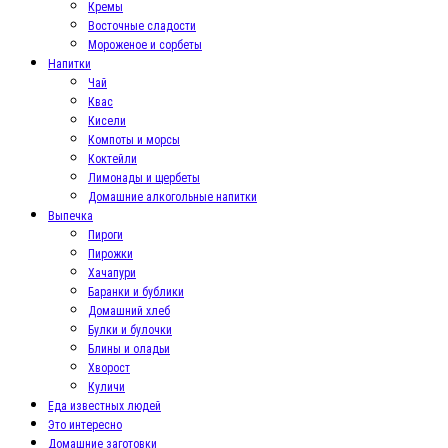
Кремы
Восточные сладости
Мороженое и сорбеты
Напитки
Чай
Квас
Кисели
Компоты и морсы
Коктейли
Лимонады и щербеты
Домашние алкогольные напитки
Выпечка
Пироги
Пирожки
Хачапури
Баранки и бублики
Домашний хлеб
Булки и булочки
Блины и оладьи
Хворост
Куличи
Еда известных людей
Это интересно
Домашние заготовки