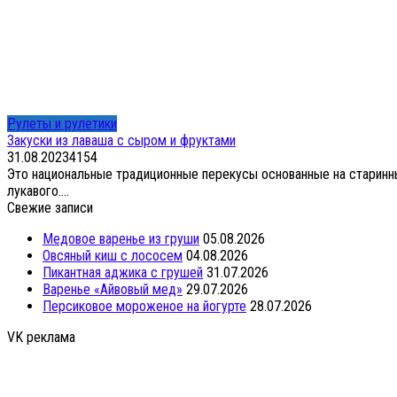
Рулеты и рулетики
Закуски из лаваша с сыром и фруктами
31.08.2023
4
154
Это национальные традиционные перекусы основанные на старинных
лукавого....
Свежие записи
Медовое варенье из груши
05.08.2026
Овсяный киш с лососем
04.08.2026
Пикантная аджика с грушей
31.07.2026
Варенье «Айвовый мед»
29.07.2026
Персиковое мороженое на йогурте
28.07.2026
VK реклама