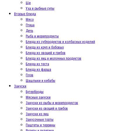
Щи
Уха и рыбные супы
Вторые блюда
Мясо
Птица
Дичь
Рыба и морепродукты
Блюда из субпродуктов и колбасных изделий
Блюда из круп и бобовых
Блюда из овощей и грибов
Блюда из яиц и молочных продуктов
Блюда из теста
Блюда из фарша
Плов
Шашлыки и кебабы
Закуски
Бутерброды
Мясные закуски
Закуски из рыбы и морепродуктов
Закуски из овощей и грибов
Закуски из яиц
Закусочные торты
Паштеты и террины
Рулеты и рулетики