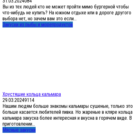
31.03.2024
0
84
Вы из тех людей кто не может пройти мимо бургерной чтобы
что-нибудь не купить? На южном отдыхе или в дороге другого
выбора нет, но зачем вам это если...
Закуски из рыбы и морепродуктов
Хрустящие кольца кальмара
29.03.2024
9
114
Нашим людям больше знакомы кальмары сушеные, только это
больше касается любителей пивка. Но жареные в кляре кольца
кальмара закуска более интересная и вкусна в горячем виде. В
приготовлении...
Мясные закуски