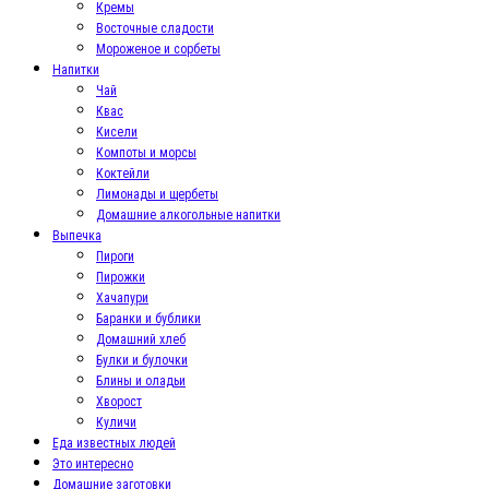
Кремы
Восточные сладости
Мороженое и сорбеты
Напитки
Чай
Квас
Кисели
Компоты и морсы
Коктейли
Лимонады и щербеты
Домашние алкогольные напитки
Выпечка
Пироги
Пирожки
Хачапури
Баранки и бублики
Домашний хлеб
Булки и булочки
Блины и оладьи
Хворост
Куличи
Еда известных людей
Это интересно
Домашние заготовки