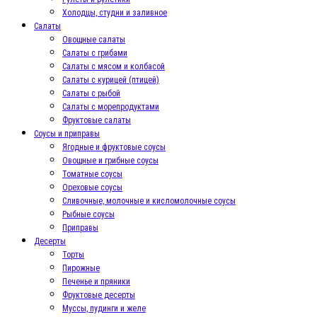
Холодцы, студни и заливное
Салаты
Овощные салаты
Салаты с грибами
Салаты с мясом и колбасой
Салаты с курицей (птицей)
Салаты с рыбой
Салаты с морепродуктами
Фруктовые салаты
Соусы и приправы
Ягодные и фруктовые соусы
Овощные и грибные соусы
Томатные соусы
Ореховые соусы
Сливочные, молочные и кисломолочные соусы
Рыбные соусы
Приправы
Десерты
Торты
Пирожные
Печенье и пряники
Фруктовые десерты
Муссы, пудинги и желе