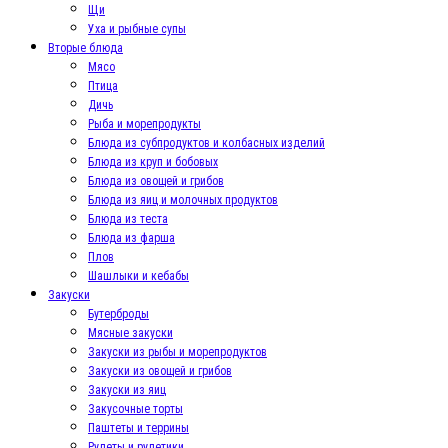
Щи
Уха и рыбные супы
Вторые блюда
Мясо
Птица
Дичь
Рыба и морепродукты
Блюда из субпродуктов и колбасных изделий
Блюда из круп и бобовых
Блюда из овощей и грибов
Блюда из яиц и молочных продуктов
Блюда из теста
Блюда из фарша
Плов
Шашлыки и кебабы
Закуски
Бутерброды
Мясные закуски
Закуски из рыбы и морепродуктов
Закуски из овощей и грибов
Закуски из яиц
Закусочные торты
Паштеты и террины
Рулеты и рулетики