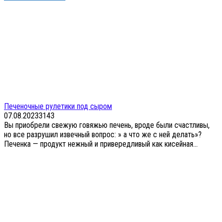
Печеночные рулетики под сыром
07.08.2023
3
143
Вы приобрели свежую говяжью печень, вроде были счастливы,
но все разрушил извечный вопрос: » а что же с ней делать»?
Печенка — продукт нежный и привередливый как кисейная...