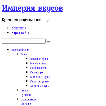
Перейти
Империя вкусов
к
контенту
Кулинария, рецепты и всё о еде
Контакты
Карта сайта
Поиск:
Первые блюда
Супы
овощные супы
Мясные супы
Грибные супы
Супы-пюре
Молочные супы
Супы с крупами
Холодные супы
Борщи
Бульоны
Рассольники
Солянки