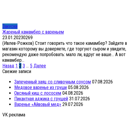
Закуски
Жареный камамбер с вареньем
23.01.2023
0
269
(Ивлев-Рожков) Стоит говорить что такое камамбер? Зайдите в
магазин которому вы доверяете, где торгуют сыром и увидите,
рекомендую даже попробовать: мало ли, вдруг не ваше… А вот
камамбер...
Пагинация
Назад
1
2
3
…
5
Далее
записей
Свежие записи
Запеченный заяц со сливочным соусом
07.08.2026
Медовое варенье из груши
05.08.2026
Овсяный киш с лососем
04.08.2026
Пикантная аджика с грушей
31.07.2026
Варенье «Айвовый мед»
29.07.2026
VK реклама