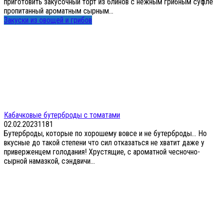
приготовить закусочный торт из блинов с нежным грибным суфле
пропитанный ароматным сырным...
Закуски из овощей и грибов
Кабачковые бутерброды с томатами
02.02.2023
1
181
Бутерброды, которые по хорошему вовсе и не бутерброды… Но
вкусные до такой степени что сил отказаться не хватит даже у
приверженцем голодания! Хрустящие, с ароматной чесночно-
сырной намазкой, сэндвичи...