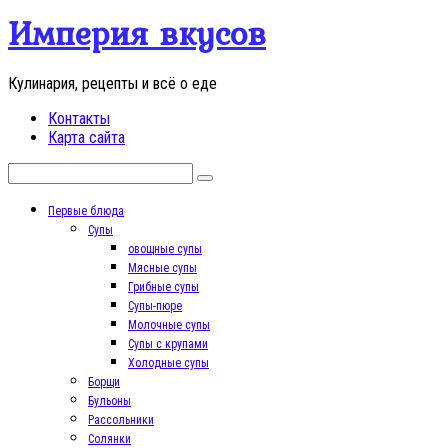
Перейти
Империя вкусов
к
контенту
Кулинария, рецепты и всё о еде
Контакты
Карта сайта
Поиск:
Первые блюда
Супы
овощные супы
Мясные супы
Грибные супы
Супы-пюре
Молочные супы
Супы с крупами
Холодные супы
Борщи
Бульоны
Рассольники
Солянки