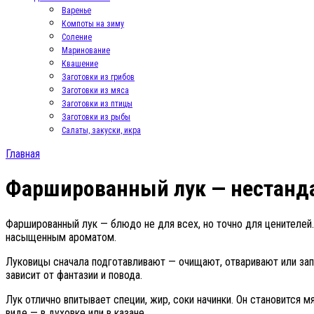
Варенье
Компоты на зиму
Соление
Маринование
Квашение
Заготовки из грибов
Заготовки из мяса
Заготовки из птицы
Заготовки из рыбы
Салаты, закуски, икра
Главная
Фаршированный лук — нестанд
Фаршированный лук — блюдо не для всех, но точно для ценителей.
насыщенным ароматом.
Луковицы сначала подготавливают — очищают, отваривают или запе
зависит от фантазии и повода.
Лук отлично впитывает специи, жир, соки начинки. Он становится
виде — в духовке или в казане.