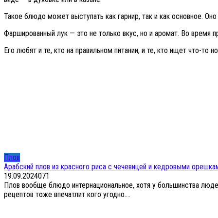
Такое блюдо может выступать как гарнир, так и как основное. Оно
Фаршированный лук — это не только вкус, но и аромат. Во время 
Его любят и те, кто на правильном питании, и те, кто ищет что-то
Плов
Арабский плов из красного риса с чечевицей и кедровыми орешка
19.09.2024
0
71
Плов вообще блюдо интернациональное, хотя у большинства людей
рецептов тоже впечатлит кого угодно....