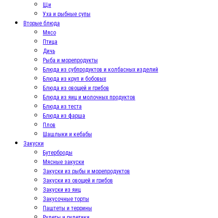
Щи
Уха и рыбные супы
Вторые блюда
Мясо
Птица
Дичь
Рыба и морепродукты
Блюда из субпродуктов и колбасных изделий
Блюда из круп и бобовых
Блюда из овощей и грибов
Блюда из яиц и молочных продуктов
Блюда из теста
Блюда из фарша
Плов
Шашлыки и кебабы
Закуски
Бутерброды
Мясные закуски
Закуски из рыбы и морепродуктов
Закуски из овощей и грибов
Закуски из яиц
Закусочные торты
Паштеты и террины
Рулеты и рулетики