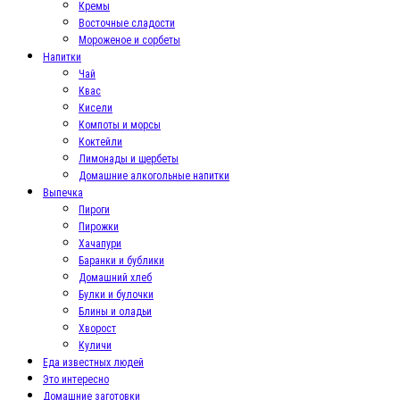
Кремы
Восточные сладости
Мороженое и сорбеты
Напитки
Чай
Квас
Кисели
Компоты и морсы
Коктейли
Лимонады и щербеты
Домашние алкогольные напитки
Выпечка
Пироги
Пирожки
Хачапури
Баранки и бублики
Домашний хлеб
Булки и булочки
Блины и оладьи
Хворост
Куличи
Еда известных людей
Это интересно
Домашние заготовки