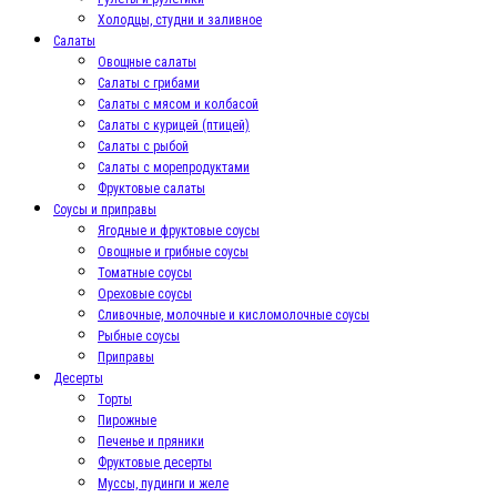
Холодцы, студни и заливное
Салаты
Овощные салаты
Салаты с грибами
Салаты с мясом и колбасой
Салаты с курицей (птицей)
Салаты с рыбой
Салаты с морепродуктами
Фруктовые салаты
Соусы и приправы
Ягодные и фруктовые соусы
Овощные и грибные соусы
Томатные соусы
Ореховые соусы
Сливочные, молочные и кисломолочные соусы
Рыбные соусы
Приправы
Десерты
Торты
Пирожные
Печенье и пряники
Фруктовые десерты
Муссы, пудинги и желе