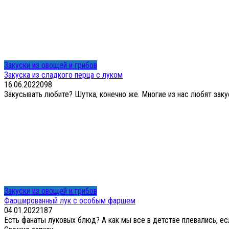
Закуски из овощей и грибов
Закуска из сладкого перца с луком
16.06.2022
0
98
Закусывать любите? Шутка, конечно же. Многие из нас любят закус
Закуски из овощей и грибов
Фаршированный лук с особым фаршем
04.01.2022
1
87
Есть фанаты луковых блюд? А как мы все в детстве плевались, ес