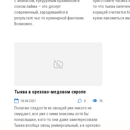
с ананасом, кукурузным крахмалом и
приготовите часика з
соком лайма — это десерт
то что тыква запече
современный, зародившийся в
корицей считается 
результате чье-то кулинарной фантазии.
кухни лакомиться им.
Возможно...
Тыква в орехово-медовом сиропе
Фруктовые десерты
18.04.2021
0
76
Полагаю сладости из овощей уже никого не
смущают, все уже с ними знакомы хотя бы
понаслышке, кого-то они даже заинтересовали.
Тыква вообще овощ универсальный, а в орехово-