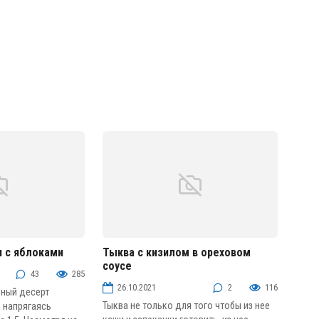
я с яблоками
Тыква с кизилом в ореховом
соусе
Фруктовые десерты
43
285
26.10.2021
2
116
ьный десерт
Тыква не только для того чтобы из нее
 напрягаясь