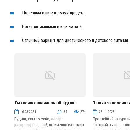
Полезный и питательный продукт.
Богат витаминами и клетчаткой.
Отличный вариант для диетического и детского питания.
Тыквенно-ананасовый пудинг
Тыква запеченна
Муссы, пудинги и желе
Фруктовые десерты
16.03.2024
35
274
23.11.2023
Пудинг, сам по себе, десерт
Простейший натурал
распространенный, но именно из тыквы
который вы не особо