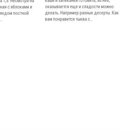
каши и запеканки готовить, из нее,
а 1,5. Несмотря на
оказывается еще и сладости можно
нная с яблоками и
делать. Например разные десерты. Как
блюдом постной
вам понравится тыква с...
..