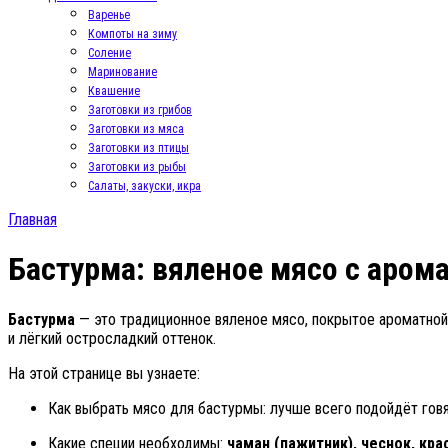
Варенье
Компоты на зиму
Соление
Маринование
Квашение
Заготовки из грибов
Заготовки из мяса
Заготовки из птицы
Заготовки из рыбы
Салаты, закуски, икра
Главная
Бастурма: вяленое мясо с аром
Бастурма
— это традиционное вяленое мясо, покрытое ароматной о
и лёгкий остросладкий оттенок.
На этой странице вы узнаете:
Как выбрать мясо для бастурмы: лучше всего подойдёт говя
Какие специи необходимы:
чаман (пажитник), чеснок, кра