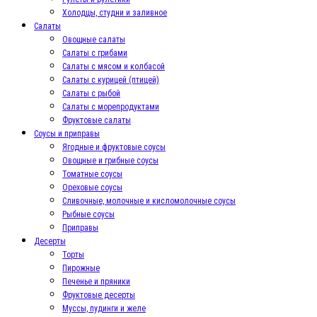
Холодцы, студни и заливное
Салаты
Овощные салаты
Салаты с грибами
Салаты с мясом и колбасой
Салаты с курицей (птицей)
Салаты с рыбой
Салаты с морепродуктами
Фруктовые салаты
Соусы и приправы
Ягодные и фруктовые соусы
Овощные и грибные соусы
Томатные соусы
Ореховые соусы
Сливочные, молочные и кисломолочные соусы
Рыбные соусы
Приправы
Десерты
Торты
Пирожные
Печенье и пряники
Фруктовые десерты
Муссы, пудинги и желе