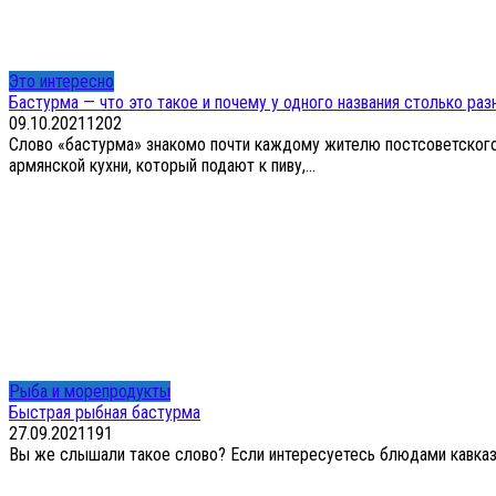
Это интересно
Бастурма — что это такое и почему у одного названия столько раз
09.10.2021
1
202
Слово «бастурма» знакомо почти каждому жителю постсоветского 
армянской кухни, который подают к пиву,...
Рыба и морепродукты
Быстрая рыбная бастурма
27.09.2021
1
91
Вы же слышали такое слово? Если интересуетесь блюдами кавказск