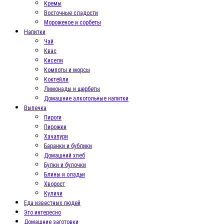
Кремы
Восточные сладости
Мороженое и сорбеты
Напитки
Чай
Квас
Кисели
Компоты и морсы
Коктейли
Лимонады и щербеты
Домашние алкогольные напитки
Выпечка
Пироги
Пирожки
Хачапури
Баранки и бублики
Домашний хлеб
Булки и булочки
Блины и оладьи
Хворост
Куличи
Еда известных людей
Это интересно
Домашние заготовки