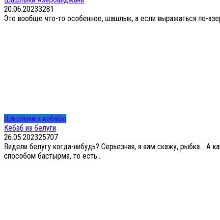
20.06.2023
3
281
Это вообще что-то особенное, шашлык, а если выражаться по-азерб
Шашлыки и кебабы
Кебаб из белуги
26.05.2023
25
707
Видели белугу когда-нибудь? Серьезная, я вам скажу, рыбка… А 
способом бастырма, то есть...