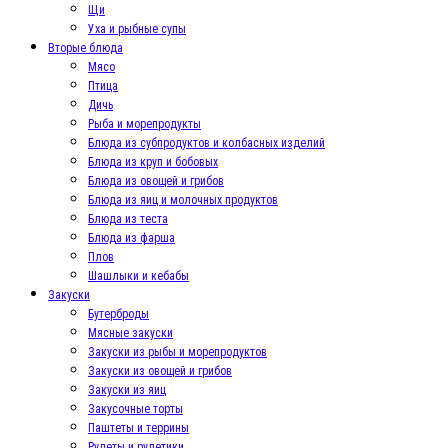
Щи
Уха и рыбные супы
Вторые блюда
Мясо
Птица
Дичь
Рыба и морепродукты
Блюда из субпродуктов и колбасных изделий
Блюда из круп и бобовых
Блюда из овощей и грибов
Блюда из яиц и молочных продуктов
Блюда из теста
Блюда из фарша
Плов
Шашлыки и кебабы
Закуски
Бутерброды
Мясные закуски
Закуски из рыбы и морепродуктов
Закуски из овощей и грибов
Закуски из яиц
Закусочные торты
Паштеты и террины
Рулеты и рулетики