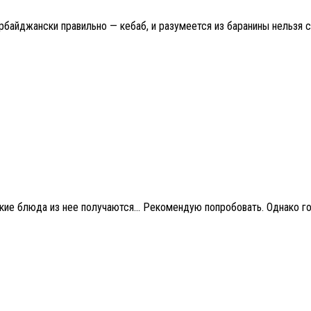
айджански правильно — кебаб, и разумеется из баранины нельзя сра
какие блюда из нее получаются… Рекомендую попробовать. Однако 