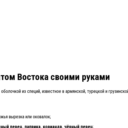
атом Востока своими руками
болочкой из специй, известное в армянской, турецкой и грузинско
жья вырезка или оковалок;
сный перец, паприка, кориандр, чёрный перец
;