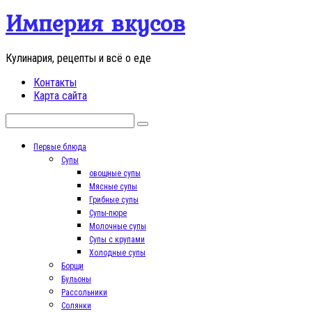
Перейти
Империя вкусов
к
контенту
Кулинария, рецепты и всё о еде
Контакты
Карта сайта
Поиск:
Первые блюда
Супы
овощные супы
Мясные супы
Грибные супы
Супы-пюре
Молочные супы
Супы с крупами
Холодные супы
Борщи
Бульоны
Рассольники
Солянки