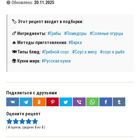
🟢 Обновлено:
20.11.2025
🏷 Этот рецепт входит в подборки:
🍗 Ингредиенты:
#Грибы
#Помидоры
#Соленые огурцы
🔥 Методы приготовления:
#Варка
🍽 Типы блюд:
#Грибной соус
#Соус к мясу
#соус к рыбе
🌍 Кухни мира:
#Русская кухня
Поделиться с друзьями
Оцените рецепт
(
6
оценок, среднее
5
из
5
)