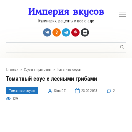
Перейти
Империя вкусов
к
контенту
Кулинария, рецепты и всё о еде
Поиск:
Главная
»
Соусы и приправы
»
Томатные соусы
Томатный соус с лесными грибами
Томатные соусы
DimaDZ
23.09.2023
2
129