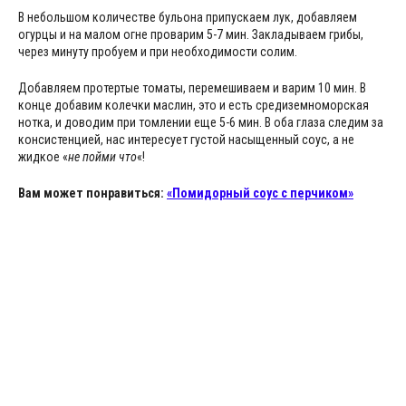
В небольшом количестве бульона припускаем лук, добавляем
огурцы и на малом огне проварим 5-7 мин. Закладываем грибы,
через минуту пробуем и при необходимости солим.
Добавляем протертые томаты, перемешиваем и варим 10 мин. В
конце добавим колечки маслин, это и есть средиземноморская
нотка, и доводим при томлении еще 5-6 мин. В оба глаза следим за
консистенцией, нас интересует густой насыщенный соус, а не
жидкое «
не пойми что
«!
Вам может понравиться:
«Помидорный соус с перчиком»