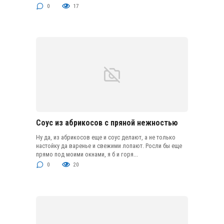
0
17
Соус из абрикосов с пряной нежностью
Ну да, из абрикосов еще и соус делают, а не только
настойку да варенье и свежими лопают. Росли бы еще
прямо под моими окнами, я б и горя...
0
20