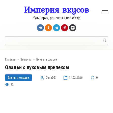
Перейти
Империя вкусов
к
контенту
Кулинария, рецепты и всё о еде
Поиск:
Главная
»
Выпечка
»
Блины и оладьи
Оладьи с луковым припеком
Блины и оладьи
DimaDZ
11.02.2026
0
32