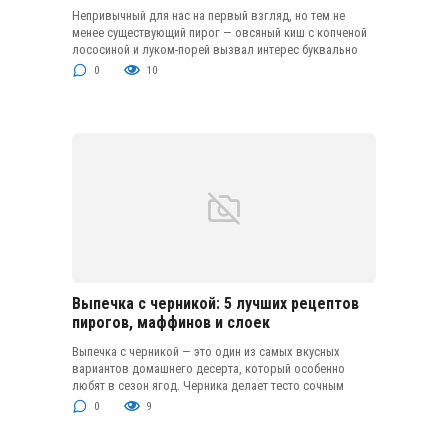
Непривычный для нас на первый взгляд, но тем не
менее существующий пирог — овсяный киш с копченой
лососиной и луком-порей вызвал интерес буквально
0
10
Выпечка с черникой: 5 лучших рецептов
пирогов, маффинов и слоек
Выпечка с черникой — это один из самых вкусных
вариантов домашнего десерта, который особенно
любят в сезон ягод. Черника делает тесто сочным
0
9