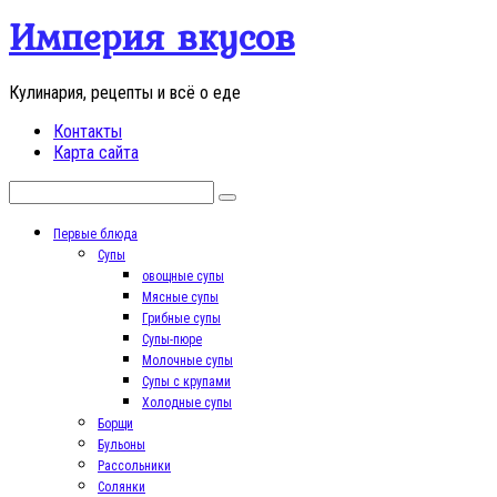
Перейти
Империя вкусов
к
контенту
Кулинария, рецепты и всё о еде
Контакты
Карта сайта
Поиск:
Первые блюда
Супы
овощные супы
Мясные супы
Грибные супы
Супы-пюре
Молочные супы
Супы с крупами
Холодные супы
Борщи
Бульоны
Рассольники
Солянки