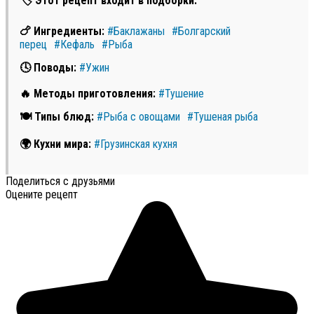
🏷 Этот рецепт входит в подборки:
🍗 Ингредиенты:
#Баклажаны
#Болгарский
перец
#Кефаль
#Рыба
🕓 Поводы:
#Ужин
🔥 Методы приготовления:
#Тушение
🍽 Типы блюд:
#Рыба с овощами
#Тушеная рыба
🌍 Кухни мира:
#Грузинская кухня
Поделиться с друзьями
Оцените рецепт