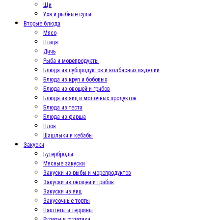
Щи
Уха и рыбные супы
Вторые блюда
Мясо
Птица
Дичь
Рыба и морепродукты
Блюда из субпродуктов и колбасных изделий
Блюда из круп и бобовых
Блюда из овощей и грибов
Блюда из яиц и молочных продуктов
Блюда из теста
Блюда из фарша
Плов
Шашлыки и кебабы
Закуски
Бутерброды
Мясные закуски
Закуски из рыбы и морепродуктов
Закуски из овощей и грибов
Закуски из яиц
Закусочные торты
Паштеты и террины
Рулеты и рулетики