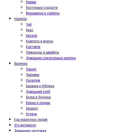
Кремы
Восточные сладости
Мороженое и сорбеты
Напитки
Чай
Квас
Кисели
Компоты и морсы
Коктейли
Лимонады и щербеты
Домашние алкогольные напитки
Выпечка
Пироги
Пирожки
Хачапури
Баранки и бублики
Домашний хлеб
Булки и булочки
Блины и оладьи
Хворост
Куличи
Еда известных людей
Это интересно
Домашние заготовки