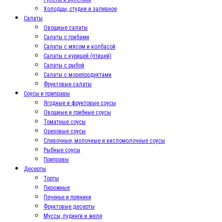
Холодцы, студни и заливное
Салаты
Овощные салаты
Салаты с грибами
Салаты с мясом и колбасой
Салаты с курицей (птицей)
Салаты с рыбой
Салаты с морепродуктами
Фруктовые салаты
Соусы и приправы
Ягодные и фруктовые соусы
Овощные и грибные соусы
Томатные соусы
Ореховые соусы
Сливочные, молочные и кисломолочные соусы
Рыбные соусы
Приправы
Десерты
Торты
Пирожные
Печенье и пряники
Фруктовые десерты
Муссы, пудинги и желе