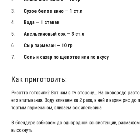
Сухое белое вино — 1 ст.л
Вода — 1 стакан
Апельсиновый сок — 3 ст.л
Сыр пармезан — 10 гр
Соль и сахар по щепотке или по вкусу
Как приготовить:
Ризотто готовили? Вот нам в ту сторону… На сковороде раст
его впитывания. Воду вливаем за 2 раза, в ней и варим рис до
тертым пармезаном, вливаем сок апельсина.
В блендере взбиваем до однородной консистенции, размажем 
высохнуть.