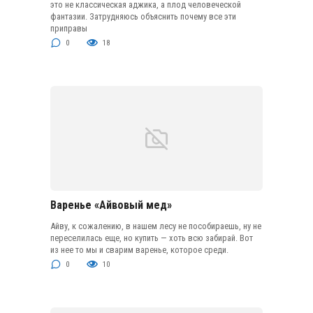
это не классическая аджика, а плод человеческой
фантазии. Затрудняюсь объяснить почему все эти
приправы
0
18
Варенье «Айвовый мед»
Айву, к сожалению, в нашем лесу не пособираешь, ну не
переселилась еще, но купить — хоть всю забирай. Вот
из нее то мы и сварим варенье, которое среди.
0
10