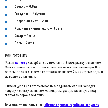
Свекла — 0,5 кг
Гвоздика — 4 бутона
Лавровый лист — 2 шт
Красный винный уксус — 3 ст.л
Сахар — 4 ст.л
Соль — 2 ст.л
Как готовить:
Режем
капусту
как арбуз: ломтями см по 3, кочерыжку оставляем.
Свеклу режем гораздо тоньше: ломтиками по полсантиметра. Все
остальное складываем в кастрюлю, заливаем 2-мя литрами воды и
доводим до кипения.
В имеющуюся для этого емкость укладываем овощи, чередуя
капусту и свеклу, заливаем маринадом, укладываем груз и под
гнетом выдерживаем сутки.
Вам может понравиться:
«Неповторимая гурийская капуста»