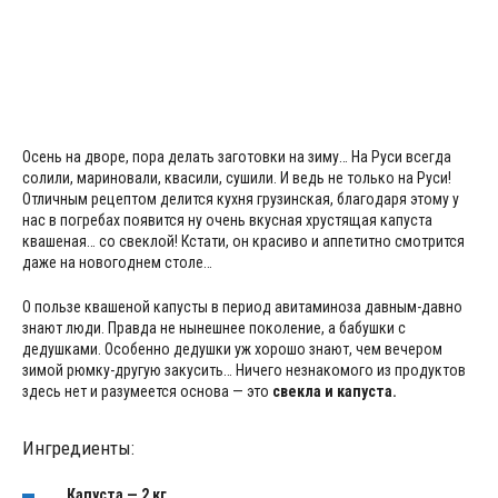
Осень на дворе, пора делать заготовки на зиму… На Руси всегда
солили, мариновали, квасили, сушили. И ведь не только на Руси!
Отличным рецептом делится кухня грузинская, благодаря этому у
нас в погребах появится ну очень вкусная хрустящая капуста
квашеная… со свеклой! Кстати, он красиво и аппетитно смотрится
даже на новогоднем столе…
О пользе квашеной капусты в период авитаминоза давным-давно
знают люди. Правда не нынешнее поколение, а бабушки с
дедушками. Особенно дедушки уж хорошо знают, чем вечером
зимой рюмку-другую закусить… Ничего незнакомого из продуктов
здесь нет и разумеется основа — это
свекла и капуста.
Ингредиенты:
Капуста — 2 кг