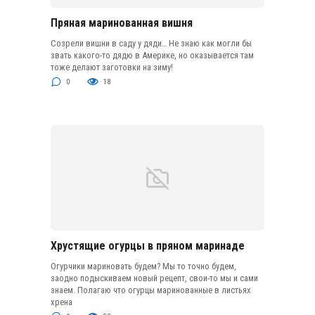
Пряная маринованная вишня
Созрели вишни в саду у дяди… Не знаю как могли бы
звать какого-то дядю в Америке, но оказывается там
тоже делают заготовки на зиму!
0
18
Хрустящие огурцы в пряном маринаде
Огурчики мариновать будем? Мы то точно будем,
заодно подыскиваем новый рецепт, свои-то мы и сами
знаем. Полагаю что огурцы маринованные в листьях
хрена