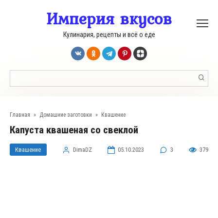
Перейти
Империя вкусов
к
контенту
Кулинария, рецепты и всё о еде
Поиск:
Главная
»
Домашние заготовки
»
Квашение
Капуста квашеная со свеклой
Квашение
DimaDZ
05.10.2023
3
379