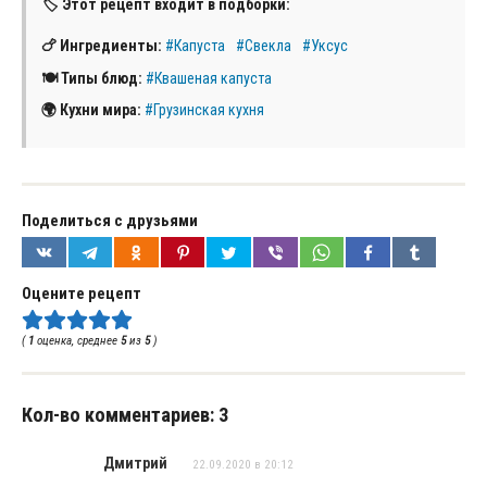
🏷 Этот рецепт входит в подборки:
🍗 Ингредиенты:
#Капуста
#Свекла
#Уксус
🍽 Типы блюд:
#Квашеная капуста
🌍 Кухни мира:
#Грузинская кухня
Поделиться с друзьями
Оцените рецепт
(
1
оценка, среднее
5
из
5
)
Кол-во комментариев: 3
Дмитрий
22.09.2020 в 20:12