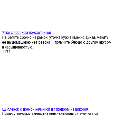
Утка с горохом по-охотничьи
Не бегите срочно на рынок, уточка нужна именно дикая, менять
ее на домашнюю нет резона — получите блюдо с другим вкусом
и насыщенностью.
1
172
Цыпленок с пряной начинкой и гарниром из цикория
Никаких заумных вариантов приготовления на этот раз не