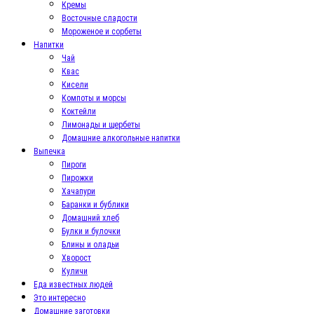
Кремы
Восточные сладости
Мороженое и сорбеты
Напитки
Чай
Квас
Кисели
Компоты и морсы
Коктейли
Лимонады и щербеты
Домашние алкогольные напитки
Выпечка
Пироги
Пирожки
Хачапури
Баранки и бублики
Домашний хлеб
Булки и булочки
Блины и оладьи
Хворост
Куличи
Еда известных людей
Это интересно
Домашние заготовки