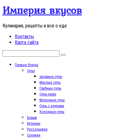
Перейти
Империя вкусов
к
контенту
Кулинария, рецепты и всё о еде
Контакты
Карта сайта
Поиск:
Первые блюда
Супы
овощные супы
Мясные супы
Грибные супы
Супы-пюре
Молочные супы
Супы с крупами
Холодные супы
Борщи
Бульоны
Рассольники
Солянки