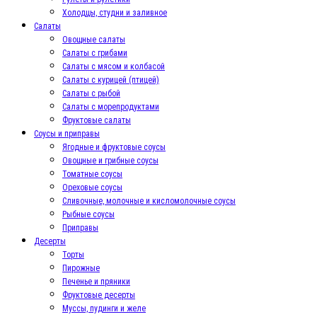
Холодцы, студни и заливное
Салаты
Овощные салаты
Салаты с грибами
Салаты с мясом и колбасой
Салаты с курицей (птицей)
Салаты с рыбой
Салаты с морепродуктами
Фруктовые салаты
Соусы и приправы
Ягодные и фруктовые соусы
Овощные и грибные соусы
Томатные соусы
Ореховые соусы
Сливочные, молочные и кисломолочные соусы
Рыбные соусы
Приправы
Десерты
Торты
Пирожные
Печенье и пряники
Фруктовые десерты
Муссы, пудинги и желе