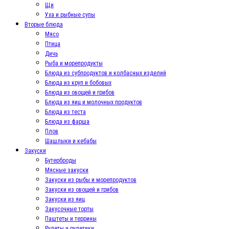
Щи
Уха и рыбные супы
Вторые блюда
Мясо
Птица
Дичь
Рыба и морепродукты
Блюда из субпродуктов и колбасных изделий
Блюда из круп и бобовых
Блюда из овощей и грибов
Блюда из яиц и молочных продуктов
Блюда из теста
Блюда из фарша
Плов
Шашлыки и кебабы
Закуски
Бутерброды
Мясные закуски
Закуски из рыбы и морепродуктов
Закуски из овощей и грибов
Закуски из яиц
Закусочные торты
Паштеты и террины
Рулеты и рулетики