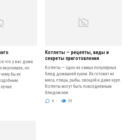
анго
Котлеты — рецепты, виды и
секреты приготовления
ся что у вас дома
Котлеты — одно из самых популярных
х вкусняшек, но
блюд домашней кухни. Их готовят из
 чему бы их
мяса, птицы, рыбы, овощей и даже круп.
 подобным
Котлеты могут быть повседневным
 лучше.
блюдом или
0
35