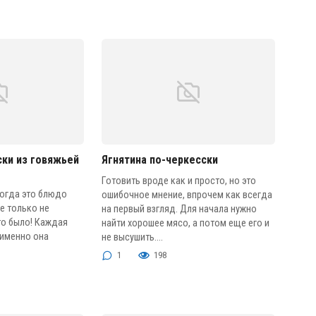
ски из говяжьей
Ягнятина по-черкесски
Готовить вроде как и просто, но это
огда это блюдо
ошибочное мнение, впрочем как всегда
е только не
на первый взгляд. Для начала нужно
 то было! Каждая
найти хорошее мясо, а потом еще его и
 именно она
не высушить....
1
198