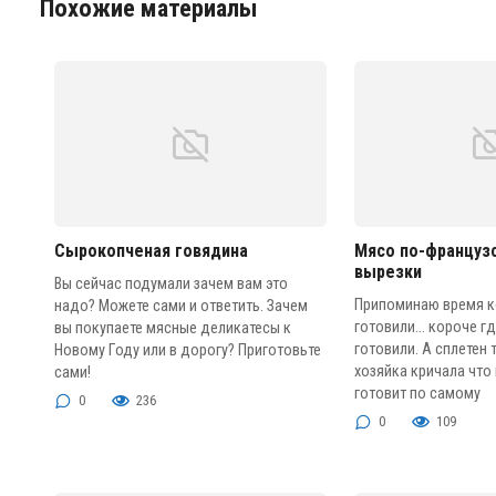
Похожие материалы
Сырокопченая говядина
Мясо по-француз
вырезки
Вы сейчас подумали зачем вам это
Припоминаю время к
надо? Можете сами и ответить. Зачем
готовили… короче гд
вы покупаете мясные деликатесы к
готовили. А сплетен
Новому Году или в дорогу? Приготовьте
хозяйка кричала что
сами!
готовит по самому
0
236
0
109