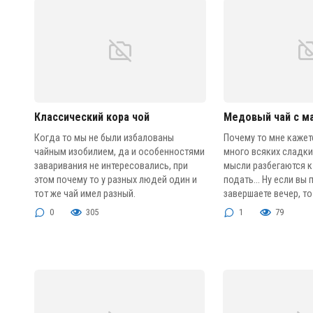
Классический кора чой
Медовый чай с м
Когда то мы не были избалованы
Почему то мне кажет
чайным изобилием, да и особенностями
много всяких сладки
заваривания не интересовались, при
мысли разбегаются к
этом почему то у разных людей один и
подать… Ну если вы
тот же чай имел разный.
завершаете вечер, то
0
305
1
79