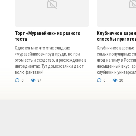
Торт «Муравейник» из рваного
Клубничное варен
теста
способы пригото
Сдается мне что этих сладких
Клубничное варенье 
«муравейников» пруд пруди, но при
самых популярных сп
этом есть и сходство, и расхождение в
ягод на зиму в России
ингредиентах. Тут домохозяйки дают
насыщенный вкус, а
волю фантазии!
клубники и универса
0
87
0
20