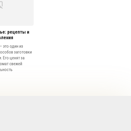
ье: рецепты и
вления
— это один из
особов заготовки
. Его ценят за
ромат свежей
льность